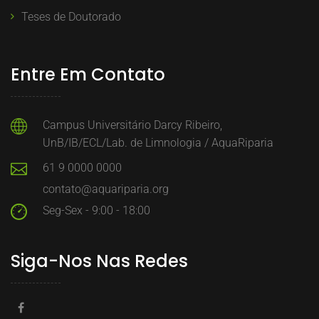
Teses de Doutorado
Entre Em Contato
Campus Universitário Darcy Ribeiro,
UnB/IB/ECL/Lab. de Limnologia / AquaRiparia
61 9 0000 0000
contato@aquariparia.org
Seg-Sex - 9:00 - 18:00
Siga-Nos Nas Redes