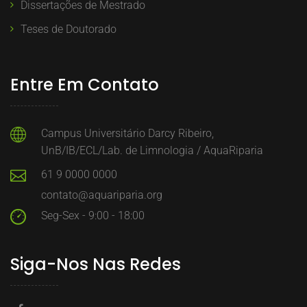
Dissertações de Mestrado
Teses de Doutorado
Entre Em Contato
Campus Universitário Darcy Ribeiro,
UnB/IB/ECL/Lab. de Limnologia / AquaRiparia
61 9 0000 0000
contato@aquariparia.org
Seg-Sex - 9:00 - 18:00
Siga-Nos Nas Redes