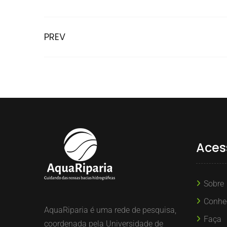
PREV
Aces
Sobre
Conhe
AquaRiparia é uma rede de pesquisa,
Faça
coordenada pela Universidade de