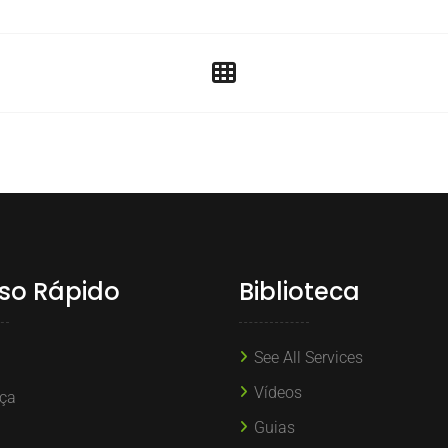
so Rápido
Biblioteca
See All Services
Vídeos
ça
Guias