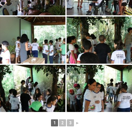
1
2
3
►