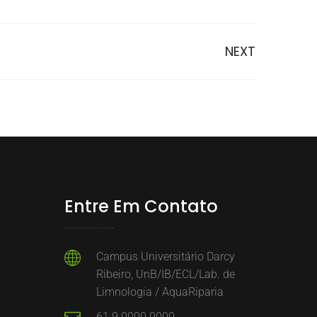
NEXT
Entre Em Contato
Campus Universitário Darcy
Ribeiro, UnB/IB/ECL/Lab. de
Limnologia / AquaRiparia
61 9 0000 0000