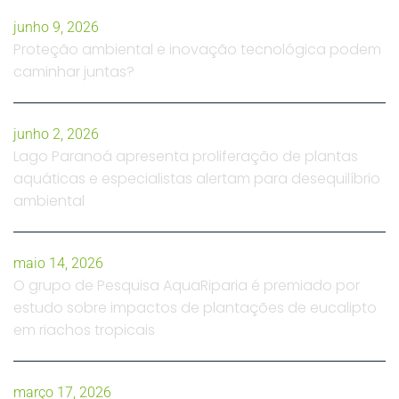
junho 9, 2026
Proteção ambiental e inovação tecnológica podem
caminhar juntas?
junho 2, 2026
Lago Paranoá apresenta proliferação de plantas
aquáticas e especialistas alertam para desequilíbrio
ambiental
maio 14, 2026
O grupo de Pesquisa AquaRiparia é premiado por
estudo sobre impactos de plantações de eucalipto
em riachos tropicais
março 17, 2026