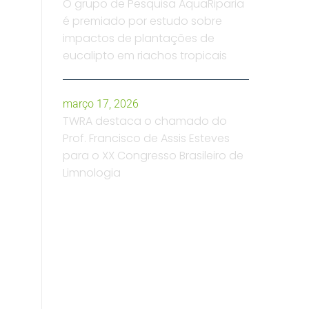
O grupo de Pesquisa AquaRiparia
é premiado por estudo sobre
impactos de plantações de
eucalipto em riachos tropicais
março 17, 2026
TWRA destaca o chamado do
Prof. Francisco de Assis Esteves
para o XX Congresso Brasileiro de
Limnologia