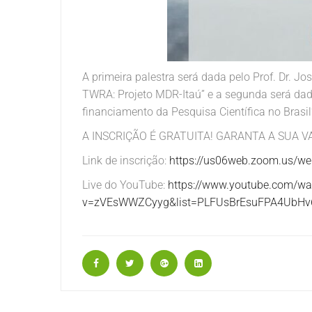
A primeira palestra será dada pelo Prof. Dr. 
TWRA: Projeto MDR-Itaú” e a segunda será dada
financiamento da Pesquisa Científica no Brasil
A INSCRIÇÃO É GRATUITA! GARANTA A SUA V
Link de inscrição:
https://us06web.zoom.us/w
Live do YouTube:
https://www.youtube.com/wa
v=zVEsWWZCyyg&list=PLFUsBrEsuFPA4UbH