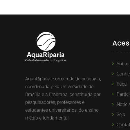
Aces
Sobre
Conhe
AquaRiparia é uma rede de pesquisa,
Faça
coordenada pela Universidade de
Partic
Brasília e a Embrapa, constituída por
pesquisadores, professores e
Notíci
estudantes universitários, do ensino
Seja
médio e fundamental
Conta