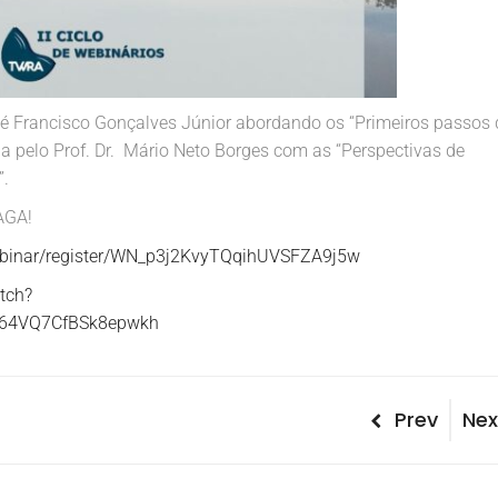
José Francisco Gonçalves Júnior abordando os “Primeiros passos
 pelo Prof. Dr. Mário Neto Borges com as “Perspectivas de
”.
AGA!
ebinar/register/WN_p3j2KvyTQqihUVSFZA9j5w
tch?
v64VQ7CfBSk8epwkh
Naveg
Previous
Nex
Prev
Nex
Post
Pos
de