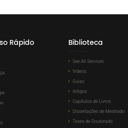
Post
so Rápido
Biblioteca
See All Services
Vídeos
ça
Guias
Artigos
ipe
Capítulos de Livros
as
Dissertações de Mestrado
Teses de Doutorado
to