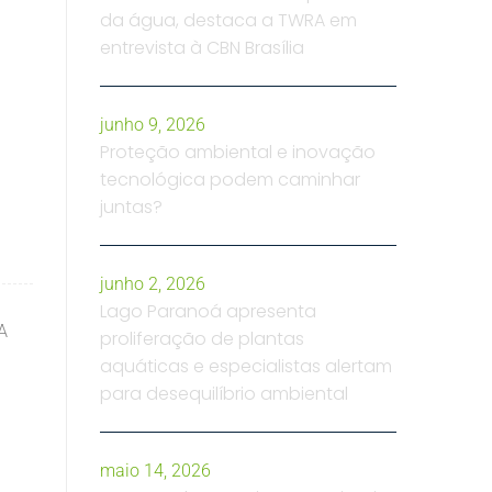
da água, destaca a TWRA em
entrevista à CBN Brasília
junho 9, 2026
Proteção ambiental e inovação
tecnológica podem caminhar
juntas?
junho 2, 2026
Lago Paranoá apresenta
A
proliferação de plantas
aquáticas e especialistas alertam
para desequilíbrio ambiental
maio 14, 2026