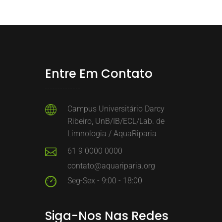
Entre Em Contato
Campus Universitário Darcy
Ribeiro, UnB/IB/ECL/Lab. de
Limnologia / AquaRiparia
61 9 0000 0000
contato@aquariparia.org
Seg-Sex - 9:00 - 18:00
Siga-Nos Nas Redes